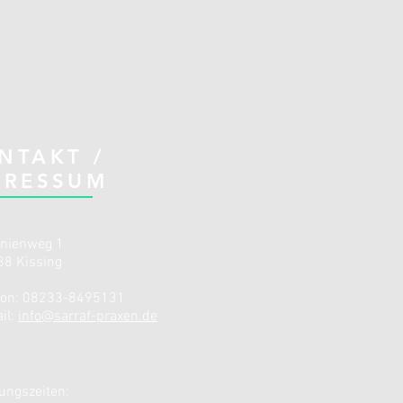
NTAKT /
PRESSUM
inienweg 1
8 Kissing
fon: 08233-
8495131
il:
info@sarraf-praxen.de
ungszeiten: