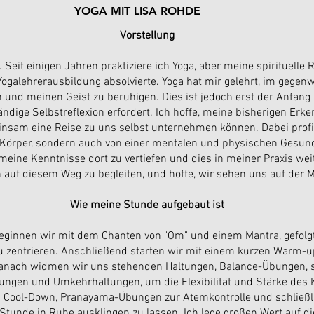
YOGA MIT LISA ROHDE
Vorstellung
Seit einigen Jahren praktiziere ich Yoga, aber meine spirituelle 
Yogalehrerausbildung absolvierte. Yoga hat mir gelehrt, im gegen
n und meinen Geist zu beruhigen. Dies ist jedoch erst der Anfang
ändige Selbstreflexion erfordert. Ich hoffe, meine bisherigen Erk
sam eine Reise zu uns selbst unternehmen können. Dabei profit
n Körper, sondern auch von einer mentalen und physischen Gesund
meine Kenntnisse dort zu vertiefen und dies in meiner Praxis wei
h auf diesem Weg zu begleiten, und hoffe, wir sehen uns auf der M
Wie meine Stunde aufgebaut ist
eginnen wir mit dem Chanten von "Om" und einem Mantra, gefolg
zu zentrieren. Anschließend starten wir mit einem kurzen Warm
anach widmen wir uns stehenden Haltungen, Balance-Übungen, s
gen und Umkehrhaltungen, um die Flexibilität und Stärke des 
n Cool-Down, Pranayama-Übungen zur Atemkontrolle und schließl
unde in Ruhe ausklingen zu lassen. Ich lege großen Wert auf di