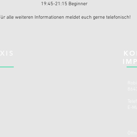
19:45-21:15 Beginner
ür alle weiteren Informationen meldet euch gerne telefonisch!
XIS
KO
IM
Rob
8643
Tele
E-Ma
Öffn