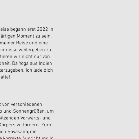
Reise begann erst 2022 in
wärtigen Moment zu sein,
 meiner Reise und eine
enntnisse weitergeben zu
ieren wir nicht nur von
heit. Da Yoga aus Indien
terzugeben. Ich lade dich
atte!
t von verschiedenen
-up und Sonnengrüßen, um
itzenden Vorwärts- und
Körpers zu fördern. Zum
ich Savasana, die
e korrekte Ausrichtung in